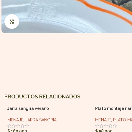
Haga Click para agrandar
PRODUCTOS RELACIONADOS
Jarra sangría verano
Plato montaje nar
MENAJE
,
JARRA SANGRIA
MENAJE
,
PLATO M
$
160.000
$
58.000