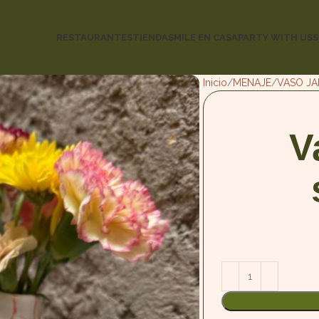
RESTAURANTES
TIENDA
SMILE EN CASA
PARTY WITH US
S
Inicio
MENAJE
VASO JA
V