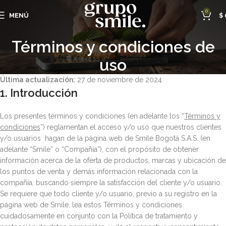
0
MENÚ
$
Términos y condiciones de
uso
Última actualización:
27 de noviembre de 2024
1. Introducción
Los presentes términos y condiciones (en adelante los “
Términos y
condiciones
”) reglamentan el acceso y/o uso que nuestros clientes
y/o usuarios hagan de la página web de Smile Bogotá S.A.S. (en
adelante “Smile” o “Compañía”), con el propósito de obtener
información acerca de la oferta de productos, marcas y ubicación de
los puntos de venta y demás información relacionada con la
compañía, buscando siempre la satisfacción del cliente y/o usuario.
Se requiere que todo cliente y/o usuario, previo a su registro en la
página web de Smile, lea estos Términos y condiciones
cuidadosamente en conjunto con la Política de tratamiento y