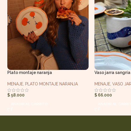
Plato montaje naranja
Vaso jarra sangría
MENAJE
,
PLATO MONTAJE NARANJA
MENAJE
,
VASO JA
$
58.000
$
66.000
AÑADIR AL CARRITO
AÑADIR AL CARRI