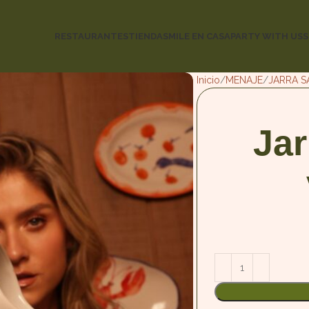
RESTAURANTES
TIENDA
SMILE EN CASA
PARTY WITH US
S
Inicio
MENAJE
JARRA S
Jar