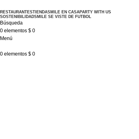
RESTAURANTES
TIENDA
SMILE EN CASA
PARTY WITH US
SOSTENIBILIDAD
SMILE SE VISTE DE FUTBOL
Búsqueda
0
elementos
$
0
Menú
0
elementos
$
0