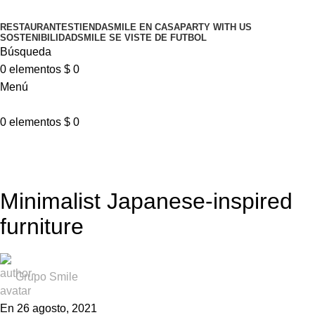
RESTAURANTES
TIENDA
SMILE EN CASA
PARTY WITH US
SOSTENIBILIDAD
SMILE SE VISTE DE FUTBOL
Búsqueda
0
elementos
$
0
Menú
0
elementos
$
0
Blog
INSPIRATION
Minimalist Japanese-inspired
furniture
Grupo Smile
En 26 agosto, 2021