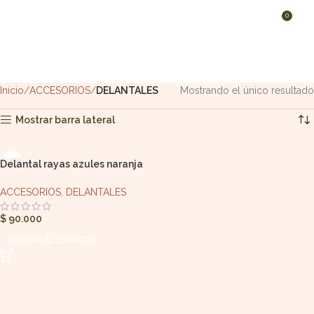
0
MENÚ
$
DELANTALES
Inicio
ACCESORIOS
DELANTALES
Mostrando el único resultado
Mostrar barra lateral
Delantal rayas azules naranja
verano
ACCESORIOS
,
DELANTALES
$
90.000
AÑADIR AL CARRITO