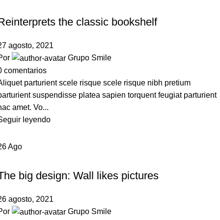
DESIGN TRENDS
Reinterprets the classic bookshelf
27 agosto, 2021
Por
Grupo Smile
0
comentarios
Aliquet parturient scele risque scele risque nibh pretium
parturient suspendisse platea sapien torquent feugiat parturient
hac amet. Vo...
Seguir leyendo
26
Ago
DESIGN TRENDS
The big design: Wall likes pictures
26 agosto, 2021
Por
Grupo Smile