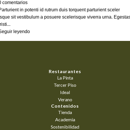
0
comentarios
Parturient in potenti id rutrum duis torquent parturient sceler
isque sit vestibulum a posuere scelerisque viverra urna. Egesta
risti...
Seguir leyendo
Restaurantes
La Pinta
Tercer Piso
Ideal
Verano
Contenidos
Tienda
Academia
Sostenibilidad