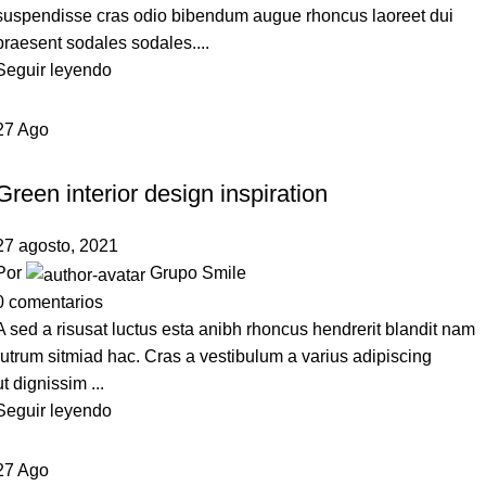
suspendisse cras odio bibendum augue rhoncus laoreet dui
praesent sodales sodales....
Seguir leyendo
27
Ago
INSPIRATION
Green interior design inspiration
27 agosto, 2021
Por
Grupo Smile
0
comentarios
A sed a risusat luctus esta anibh rhoncus hendrerit blandit nam
rutrum sitmiad hac. Cras a vestibulum a varius adipiscing
ut dignissim ...
Seguir leyendo
27
Ago