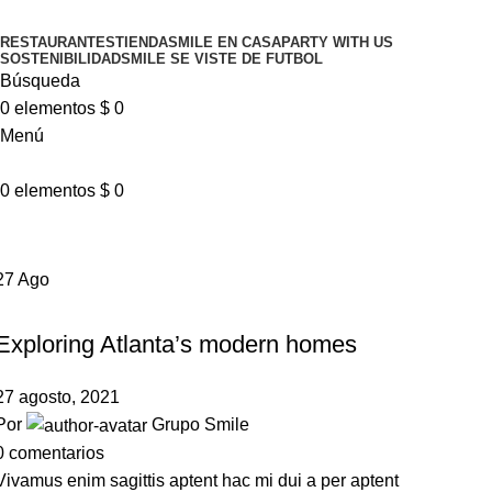
RESTAURANTES
TIENDA
SMILE EN CASA
PARTY WITH US
SOSTENIBILIDAD
SMILE SE VISTE DE FUTBOL
Búsqueda
0
elementos
$
0
Menú
0
elementos
$
0
Tag Archives: Guide
27
Ago
DECORATION
Exploring Atlanta’s modern homes
27 agosto, 2021
Por
Grupo Smile
0
comentarios
Vivamus enim sagittis aptent hac mi dui a per aptent