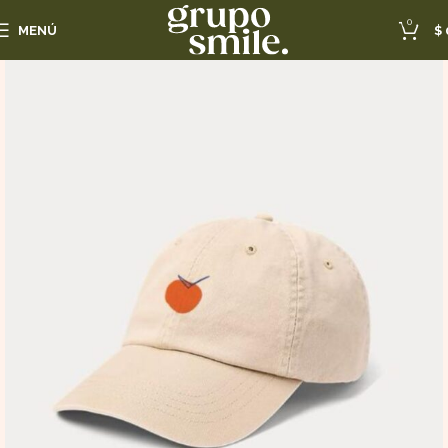
0
MENÚ
$