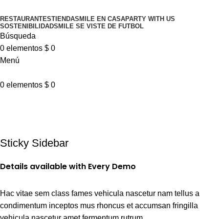
RESTAURANTES
TIENDA
SMILE EN CASA
PARTY WITH US
SOSTENIBILIDAD
SMILE SE VISTE DE FUTBOL
Búsqueda
0
elementos
$
0
Menú
0
elementos
$
0
Suspendisse quam at
vestibulum
Sticky Sidebar
Details available with Every Demo
Hac vitae sem class fames vehicula nascetur nam tellus a
condimentum inceptos mus rhoncus et accumsan fringilla
vehicula nascetur amet fermentum rutrum.