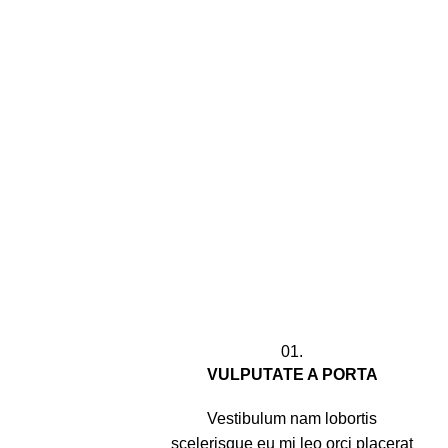
01.
VULPUTATE A PORTA
Vestibulum nam lobortis
scelerisque eu mi leo orci placerat