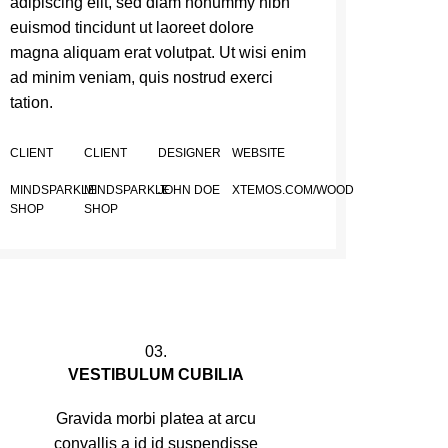
adipiscing elit, sed diam nonummy nibh
euismod tincidunt ut laoreet dolore
magna aliquam erat volutpat. Ut wisi enim
ad minim veniam, quis nostrud exerci
tation.
CLIENT
CLIENT
DESIGNER
WEBSITE
MINDSPARKLE
MINDSPARKLE
JOHN DOE
XTEMOS.COM/WOOD
SHOP
SHOP
03.
VESTIBULUM CUBILIA
Gravida morbi platea at arcu
convallis a id id suspendisse