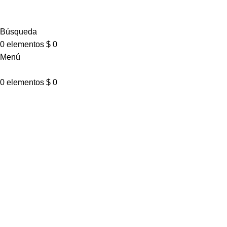
Búsqueda
0
elementos
$
0
Menú
0
elementos
$
0
A lacus bibendum p